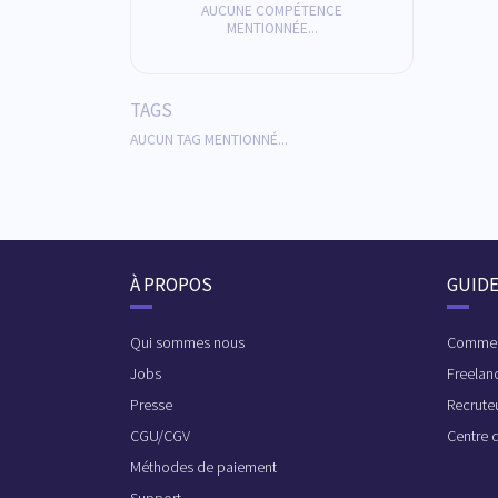
AUCUNE COMPÉTENCE
MENTIONNÉE...
TAGS
AUCUN TAG MENTIONNÉ...
À PROPOS
GUID
Qui sommes nous
Commen
Jobs
Freelan
Presse
Recrute
CGU/CGV
Centre 
Méthodes de paiement