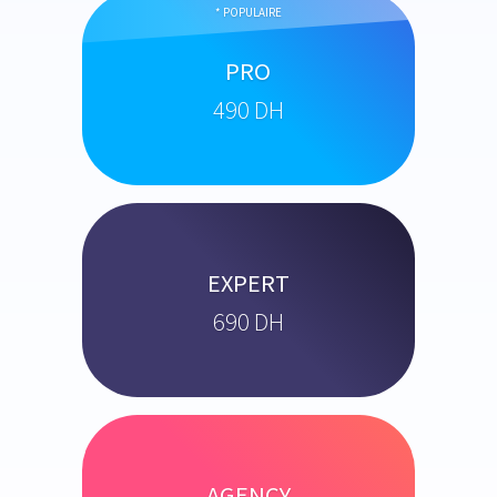
* POPULAIRE
PRO
490 DH
EXPERT
690 DH
AGENCY