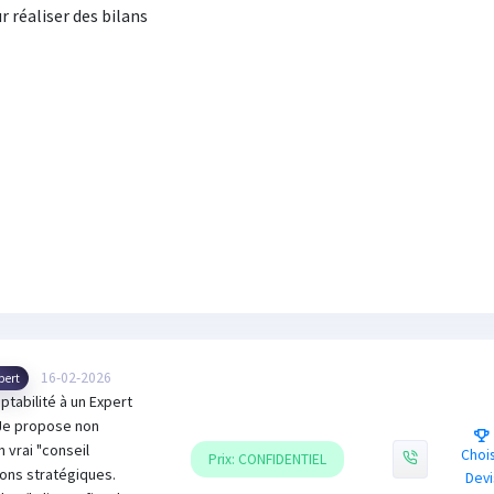
 réaliser des bilans
16-02-2026
pert
abilité à un Expert
 Je propose non
 vrai "conseil
Chois
Prix: CONFIDENTIEL
ions stratégiques.
Devi