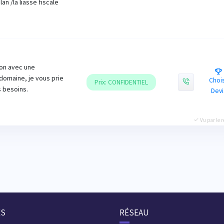
an /la liasse fiscale
ion avec une
domaine, je vous prie
Chois
Prix: CONFIDENTIEL
 besoins.
Devi
Vu par le 
ES
RÉSEAU