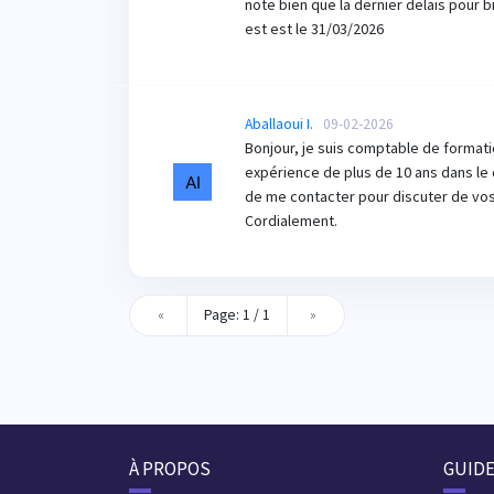
note bien que la dernier delais pour bil
est est le 31/03/2026
Aballaoui I.
09-02-2026
Bonjour, je suis comptable de format
expérience de plus de 10 ans dans le 
de me contacter pour discuter de vos
Cordialement.
«
Page: 1 / 1
»
À PROPOS
GUID