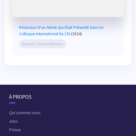
Rédaction D'un Article Qui Était Présenté Dans Un
Colloque International De L'IA
(2024)
Rapports / Thèses & Mémoires
À PROPOS
Qui sommes nous
Jobs
Presse