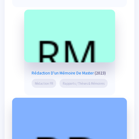
Rédaction D'un Mémoire De Master
(2023)
Rédaction FR
Rapports / Thèses & Mémoires