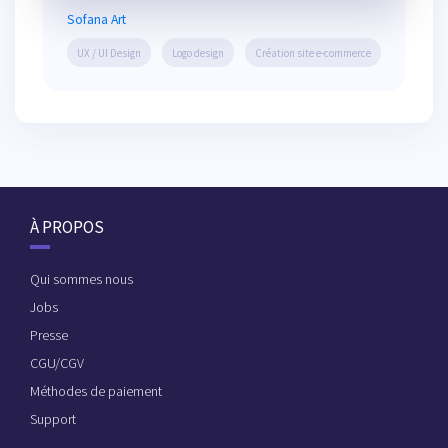
Sofana Art
UX / UI Design
Logo design
Création site e-commerce
À PROPOS
Qui sommes nous
Jobs
Presse
CGU/CGV
Méthodes de paiement
Support