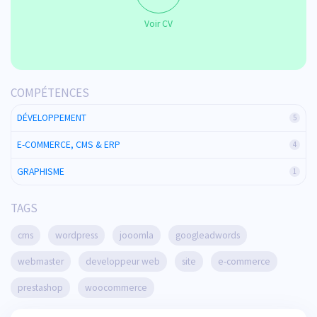
Voir CV
COMPÉTENCES
DÉVELOPPEMENT
5
E-COMMERCE, CMS & ERP
4
GRAPHISME
1
TAGS
cms
wordpress
jooomla
googleadwords
webmaster
developpeur web
site
e-commerce
prestashop
woocommerce