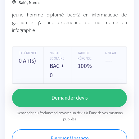
Salé, Maroc
jeune homme diplomé bac+2 en informatique de
gestion et j'ai une experience de moi meme en
infographie
EXPÉRIENCE
NIVEAU
TAUX DE
NIVEAU
SCOLAIRE
RÉPONSE
0 An(s)
----
BAC +
100%
0
Demander devis
Demander au freelancer d'envoyer un devis à l'une de vos missions
publiées
Envoyer Message