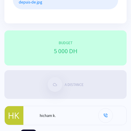
depuis-de.jpg
BUDGET
5 000 DH
A DISTANCE
hicham k.