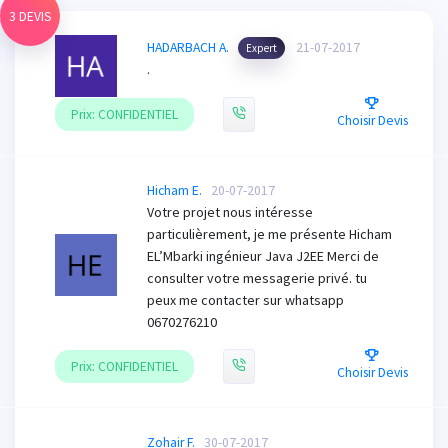
3 DEVIS
HADARBACH A.
21-07-2017
Expert
.
Prix: CONFIDENTIEL
Choisir Devis
Hicham E.
20-07-2017
Votre projet nous intéresse
particulièrement, je me présente Hicham
EL’Mbarki ingénieur Java J2EE Merci de
consulter votre messagerie privé. tu
peux me contacter sur whatsapp
0670276210
Prix: CONFIDENTIEL
Choisir Devis
Zohair F.
30-07-2017