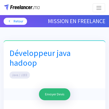
MISSION EN FREELANCE
Retour
Développeur java
hadoop
Java / J2EE
Envoyer Devis