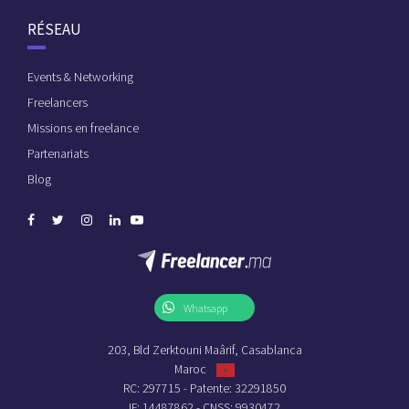
RÉSEAU
Events & Networking
Freelancers
Missions en freelance
Partenariats
Blog
Whatsapp
203, Bld Zerktouni Maârif, Casablanca
Maroc
RC: 297715 - Patente: 32291850
IF: 14487862 - CNSS: 9930472