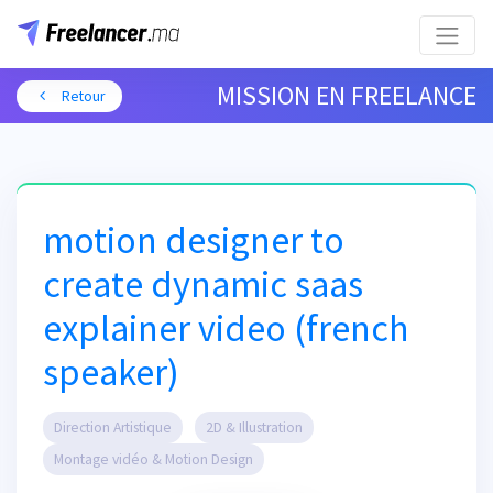
MISSION EN FREELANCE
Retour
motion designer to
create dynamic saas
explainer video (french
speaker)
Direction Artistique
2D & Illustration
Montage vidéo & Motion Design