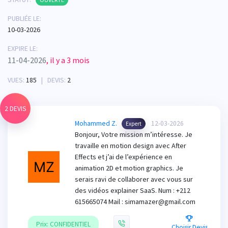
PUBLIÉE LE:
10-03-2026
EXPIRE LE:
11-04-2026
, il y a 3 mois
VUES:
185
| DEVIS:
2
2 DEVIS
Mohammed Z.
12-03-2026
Expert
Bonjour, Votre mission m’intéresse. Je
travaille en motion design avec After
Effects et j’ai de l’expérience en
animation 2D et motion graphics. Je
serais ravi de collaborer avec vous sur
des vidéos explainer SaaS. Num : +212
615665074 Mail : simamazer@gmail.com
Prix: CONFIDENTIEL
Choisir Devis