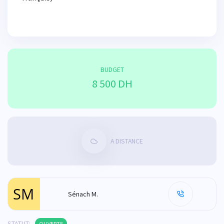
BUDGET
8 500 DH
A DISTANCE
Sénach M.
STATUT:
OUVERTE