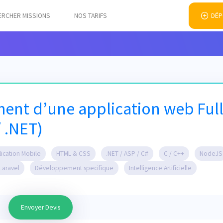
ERCHER MISSIONS
NOS TARIFS
DÉP
nt d’une application web Ful
/ .NET)
lication Mobile
HTML & CSS
.NET / ASP / C#
C / C++
NodeJS
Laravel
Développement specifique
Intelligence Artificielle
Envoyer Devis