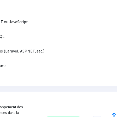
T ou JavaScript
SQL
(Laravel, ASP.NET, etc.)
nome
eloppement des
nces dans la