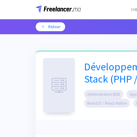
CH
Retour
Développeme
Stack (PHP 
Administration BDD
App
ReactJS / React Native