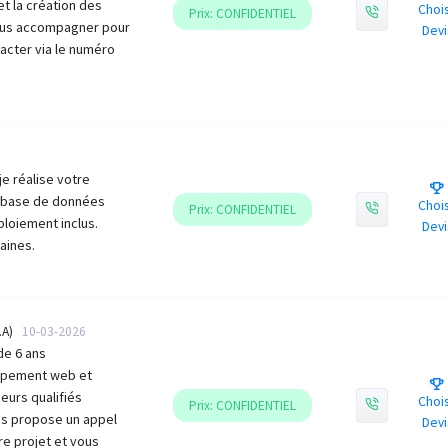
et la création des
Chois
Prix: CONFIDENTIEL
vous accompagner pour
Devi
tacter via le numéro
e réalise votre
t base de données
Chois
Prix: CONFIDENTIEL
ploiement inclus.
Devi
maines.
.A)
10-03-2026
de 6 ans
oppement web et
urs qualifiés
Chois
Prix: CONFIDENTIEL
us propose un appel
Devi
re projet et vous