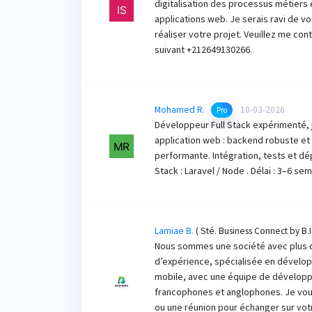
digitalisation des processus métiers 
applications web. Je serais ravi de 
réaliser votre projet. Veuillez me con
suivant +212649130266.
Mohamed R.
10-03-2026
Pro
Développeur Full Stack expérimenté, j
application web : backend robuste e
performante. Intégration, tests et dé
Stack : Laravel / Node . Délai : 3–6 se
Lamiae B.
( Sté. Business Connect by B.I
Nous sommes une société avec plus 
d’expérience, spécialisée en dével
mobile, avec une équipe de développe
francophones et anglophones. Je vo
ou une réunion pour échanger sur vot