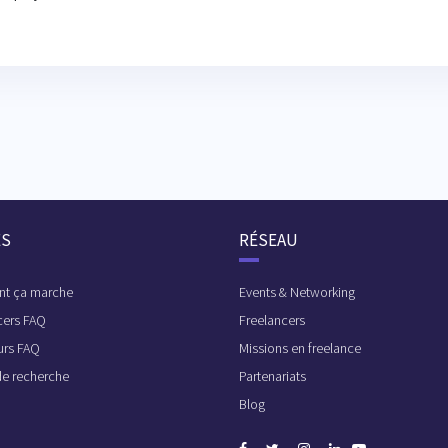
ES
RÉSEAU
t ça marche
Events & Networking
cers FAQ
Freelancers
urs FAQ
Missions en freelance
de recherche
Partenariats
Blog