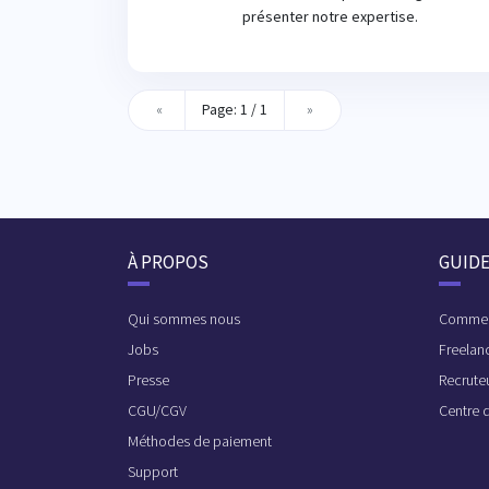
présenter notre expertise.
«
Page: 1 / 1
»
À PROPOS
GUID
Qui sommes nous
Commen
Jobs
Freelan
Presse
Recrute
CGU/CGV
Centre 
Méthodes de paiement
Support