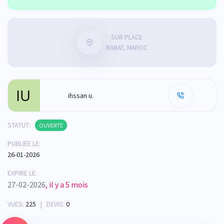
SUR PLACE
RABAT, MAROC
ihssan u.
STATUT:
OUVERTE
PUBLIÉE LE:
26-01-2026
EXPIRE LE:
27-02-2026
, il y a 5 mois
VUES:
225
| DEVIS:
0