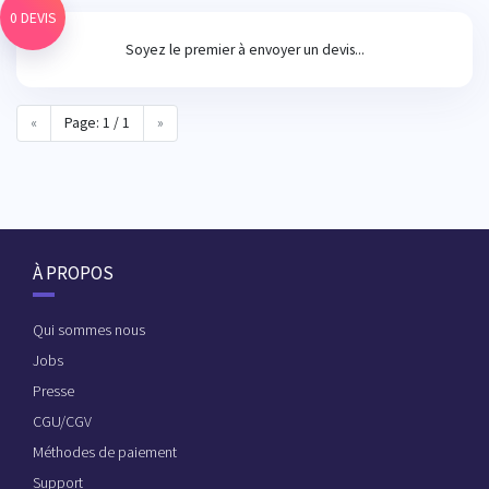
0 DEVIS
Soyez le premier à envoyer un devis...
«
Page: 1 / 1
»
À PROPOS
Qui sommes nous
Jobs
Presse
CGU/CGV
Méthodes de paiement
Support