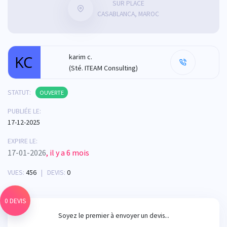
SUR PLACE
CASABLANCA, MAROC
karim c.
(Sté. ITEAM Consulting)
STATUT:
OUVERTE
PUBLIÉE LE:
17-12-2025
EXPIRE LE:
17-01-2026
, il y a 6 mois
VUES:
456
| DEVIS:
0
0 DEVIS
Soyez le premier à envoyer un devis...